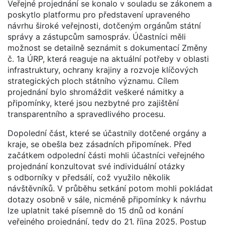
Veřejné projednání se konalo v souladu se zákonem a
poskytlo platformu pro představení upraveného
návrhu široké veřejnosti, dotčeným orgánům státní
správy a zástupcům samospráv. Účastníci měli
možnost se detailně seznámit s dokumentací Změny
č. 1a ÚRP, která reaguje na aktuální potřeby v oblasti
infrastruktury, ochrany krajiny a rozvoje klíčových
strategických ploch státního významu. Cílem
projednání bylo shromáždit veškeré námitky a
připomínky, které jsou nezbytné pro zajištění
transparentního a spravedlivého procesu.
Dopolední část, které se účastnily dotčené orgány a
kraje, se obešla bez zásadních připomínek. Před
začátkem odpolední části mohli účastníci veřejného
projednání konzultovat své individuální otázky
s odborníky v předsálí, což využilo několik
návštěvníků. V průběhu setkání potom mohli pokládat
dotazy osobně v sále, nicméně připomínky k návrhu
lze uplatnit také písemně do 15 dnů od konání
veřejného projednání, tedy do 21. října 2025. Postup