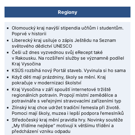
Regiony
Olomoucký kraj navýší stipendia učňům i studentům.
Poprvé v historii
Liberecký kraj usiluje o zápis Ještědu na Seznam
světového dědictví UNESCO
Češi už dnes vyzvednou svůj eRecept také
v Rakousku. Na rozšíření služby se významně podílel
Kraj Vysočina
KSÚS rozbíhá nový Portál staveb. Vyvinula si ho sama
Když děti mají prázdniny, školy se mění. Kraj
pokračuje v modernizaci školství
Kraj Vysočina v září spouští internetové tržiště
regionálních potravin. Propojí místní zemědělce a
potravináře s veřejnými stravovacími zařízeními typ
Zlínský kraj chce udržet tradiční řemesla při životě.
Pomoci mají školy, muzea i lepší podpora řemeslníků
Středočeský kraj mění pravidla hry. Novinky soutěže
„My třídíme nejlépe“ motivují k většímu třídění a
předcházení vzniku odpadu