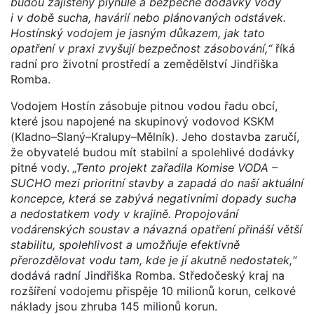
budou zajištěny plynulé a bezpečné dodávky vody
i v době sucha, havárií nebo plánovaných odstávek.
Hostínský vodojem je jasným důkazem, jak tato
opatření v praxi zvyšují bezpečnost zásobování,“
říká
radní pro životní prostředí a zemědělství Jindřiška
Romba.
Vodojem Hostín zásobuje pitnou vodou řadu obcí,
které jsou napojené na skupinový vodovod KSKM
(Kladno–Slaný–Kralupy–Mělník). Jeho dostavba zaručí,
že obyvatelé budou mít stabilní a spolehlivé dodávky
pitné vody.
„Tento projekt zařadila Komise VODA –
SUCHO mezi prioritní stavby a zapadá do naší aktuální
koncepce, která se zabývá negativními dopady sucha
a nedostatkem vody v krajině. Propojování
vodárenských soustav a návazná opatření přináší větší
stabilitu, spolehlivost a umožňuje efektivně
přerozdělovat vodu tam, kde je jí akutně nedostatek,“
dodává radní Jindřiška Romba. Středočeský kraj na
rozšíření vodojemu přispěje 10 milionů korun, celkové
náklady jsou zhruba 145 milionů korun.