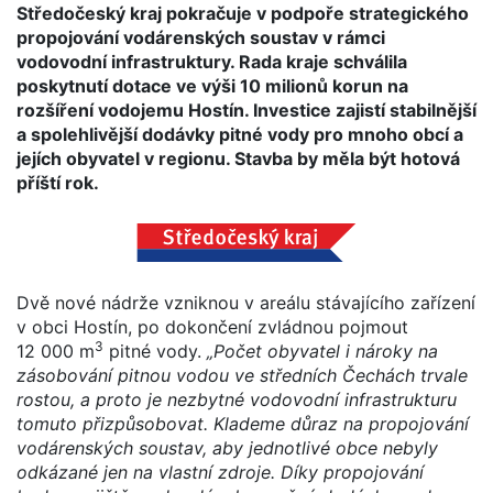
Středočeský kraj pokračuje v podpoře strategického
propojování vodárenských soustav v rámci
vodovodní infrastruktury. Rada kraje schválila
poskytnutí dotace ve výši 10 milionů korun na
rozšíření vodojemu Hostín. Investice zajistí stabilnější
a spolehlivější dodávky pitné vody pro mnoho obcí a
jejích obyvatel v regionu. Stavba by měla být hotová
příští rok.
Dvě nové nádrže vzniknou v areálu stávajícího zařízení
v obci Hostín, po dokončení zvládnou pojmout
3
12 000 m
pitné vody.
„Počet obyvatel i nároky na
zásobování pitnou vodou ve středních Čechách trvale
rostou, a proto je nezbytné vodovodní infrastrukturu
tomuto přizpůsobovat. Klademe důraz na propojování
vodárenských soustav, aby jednotlivé obce nebyly
odkázané jen na vlastní zdroje. Díky propojování