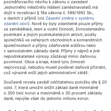
pozměňovacího návrhu k zákonu o zavedení
Jednotného měsíčního hlášení zaměstnavatelů má
dojít k novelizaci § 18a zákona č. 586/1992 Sb.,
o daních z příjmů (viz
Zásadní změna v systému
zdanění obcí
). Nově by byly zdanitelné pouze příjmy
ze zemědělské, lesní a vodní činnosti, živnostenského
podnikání a jiných podnikatelských aktivit, podíly
společníků ve veřejných obchodních a komanditních
společnostech a příjmy zdaňované srážkou nebo
v samostatném základu daně. Příjmy z nájmů a jiné
nepodnikatelské výnosy zůstávají mimo daňovou
povinnost. Obce a kraje, které tyto činnosti
neprovozují, nebudou muset podávat daňová přiznání,
což výrazně sníží jejich administrativní zátěž.
Současně novela zavádí odčitatelnou položku dle § 20
odst. 7, která umožní snížit základ daně minimálně
o 300 tisíc korun a maximálně o 30 procent základu
daně, nejvýše však do jednoho milionu korun.