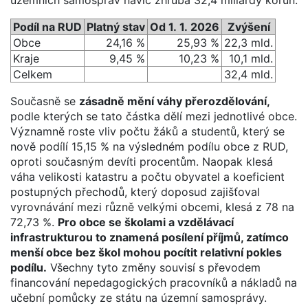
Podíl na RUD
Platný stav
Od 1. 1. 2026
Zvýšení
Obce
24,16 %
25,93 %
22,3 mld.
Kraje
9,45 %
10,23 %
10,1 mld.
Celkem
32,4 mld.
Současně se
zásadně mění váhy přerozdělování,
podle kterých se tato částka dělí mezi jednotlivé obce.
Významně roste vliv počtu žáků a studentů, který se
nově podílí 15,15 % na výsledném podílu obce z RUD,
oproti současným devíti procentům. Naopak klesá
váha velikosti katastru a počtu obyvatel a koeficient
postupných přechodů, který doposud zajišťoval
vyrovnávání mezi různě velkými obcemi, klesá z 78 na
72,73 %.
Pro obce se školami a vzdělávací
infrastrukturou to znamená posílení příjmů, zatímco
menší obce bez škol mohou pocítit relativní pokles
podílu.
Všechny tyto změny souvisí s převodem
financování nepedagogických pracovníků a nákladů na
učební pomůcky ze státu na územní samosprávy.