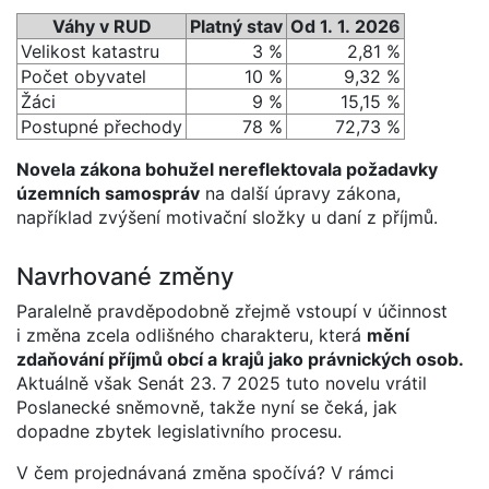
Váhy v RUD
Platný stav
Od 1. 1. 2026
Velikost katastru
3 %
2,81 %
Počet obyvatel
10 %
9,32 %
Žáci
9 %
15,15 %
Postupné přechody
78 %
72,73 %
Novela zákona bohužel nereflektovala požadavky
územních samospráv
na další úpravy zákona,
například zvýšení motivační složky u daní z příjmů.
Navrhované změny
Paralelně pravděpodobně zřejmě vstoupí v účinnost
i změna zcela odlišného charakteru, která
mění
zdaňování příjmů obcí a krajů jako právnických osob.
Aktuálně však Senát 23. 7 2025 tuto novelu vrátil
Poslanecké sněmovně, takže nyní se čeká, jak
dopadne zbytek legislativního procesu.
V čem projednávaná změna spočívá? V rámci