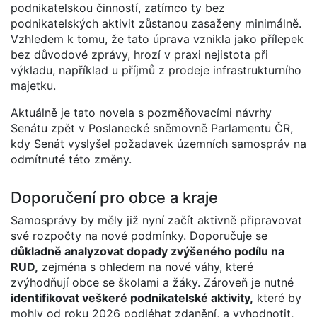
podnikatelskou činností, zatímco ty bez
podnikatelských aktivit zůstanou zasaženy minimálně.
Vzhledem k tomu, že tato úprava vznikla jako přílepek
bez důvodové zprávy, hrozí v praxi nejistota při
výkladu, například u příjmů z prodeje infrastrukturního
majetku.
Aktuálně je tato novela s pozměňovacími návrhy
Senátu zpět v Poslanecké sněmovně Parlamentu ČR,
kdy Senát vyslyšel požadavek územních samospráv na
odmítnuté této změny.
Doporučení pro obce a kraje
Samosprávy by měly již nyní začít aktivně připravovat
své rozpočty na nové podmínky. Doporučuje se
důkladně analyzovat dopady zvýšeného podílu na
RUD,
zejména s ohledem na nové váhy, které
zvýhodňují obce se školami a žáky. Zároveň je nutné
identifikovat veškeré podnikatelské aktivity,
které by
mohly od roku 2026 podléhat zdanění, a vyhodnotit,