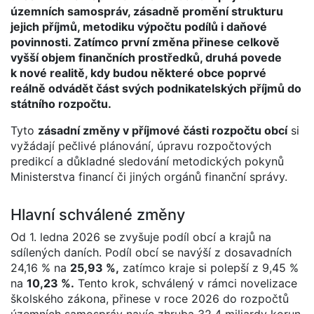
územních samospráv, zásadně promění strukturu
jejich příjmů, metodiku výpočtu podílů i daňové
povinnosti. Zatímco první změna přinese celkově
vyšší objem finančních prostředků, druhá povede
k nové realitě, kdy budou některé obce poprvé
reálně odvádět část svých podnikatelských příjmů do
státního rozpočtu.
Tyto
zásadní změny v příjmové části rozpočtu obcí
si
vyžádají pečlivé plánování, úpravu rozpočtových
predikcí a důkladné sledování metodických pokynů
Ministerstva financí či jiných orgánů finanční správy.
Hlavní schválené změny
Od 1. ledna 2026 se zvyšuje podíl obcí a krajů na
sdílených daních. Podíl obcí se navýší z dosavadních
24,16 % na
25,93 %,
zatímco kraje si polepší z 9,45 %
na
10,23 %.
Tento krok, schválený v rámci novelizace
školského zákona, přinese v roce 2026 do rozpočtů
územních samospráv navíc zhruba 32,4 miliardy korun.