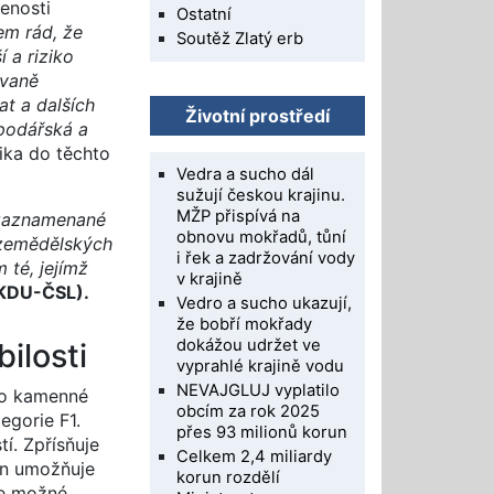
enosti
Ostatní
em rád, že
Soutěž Zlatý erb
 a riziko
ovaně
t a dalších
Životní prostředí
podářská a
ika do těchto
Vedra a sucho dál
sužují českou krajinu.
MŽP přispívá na
 zaznamenané
obnovu mokřadů, tůní
 zemědělských
i řek a zadržování vody
 té, jejímž
v krajině
(KDU-ČSL).
Vedro a sucho ukazují,
že bobří mokřady
dokážou udržet ve
ilosti
vyprahlé krajině vodu
NEVAJGLUJ vyplatilo
imo kamenné
obcím za rok 2025
egorie F1.
přes 93 milionů korun
í. Zpřísňuje
Celkem 2,4 miliardy
on umožňuje
korun rozdělí
de možné