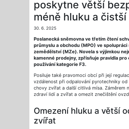
poskytne větší bezpe
méně hluku a čistší
30. 6. 2025
Poslanecká sněmovna ve třetím čtení schvá
průmyslu a obchodu (MPO) ve spolupráci s
zemědělství (MZe). Novela s výjimkou ne
kamenné prodejny, zpřísňuje pravidla pro 
používání kategorie F3.
Posiluje také pravomoci obcí při její regul
vzdálenost při odpalování pyrotechniky od 
chovy zvířat a další citlivá mísa. Záměrem no
zdraví lidí a zvířat a omezit znečištění ovzd
Omezení hluku a větší oc
zvířat