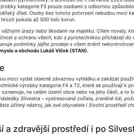
ýrobky kategorie F3 pouze osobami s odbornou způsobilos
báňský úřad. Osoby bez tohoto potvrzení nebudou moci ka
hrozit pokuta až 500 tisíc korun.
s vážnými úrazy nebo škodami na majetku. Cílem novely, kt
pečnost a ochranu všech, kdo s pyrotechnikou přicházejí do 
pravuje podmínky jejího prodeje s cílem bránit nekontrolova
ůmyslu a obchodu Lukáš Vlček (STAN).
ce
udou moci vydat obecně závaznou vyhlášku a zakázat použí
echnické výrobky kategorie F4 a T2, které se používají k p
e oznamuje, na celém území obce nebo na jeho části, a to 
ásledky Silvestra – vystresovaná zvířata, zraněné lidi, po
ta účinný nástroj, jak své obyvatele i životní prostředí chr
 a zdravější prostředí i po Silves