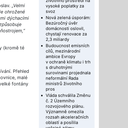
životního prostředí na
oslav.
„Velmi
vysoké poplatky za
svoz
 je ohrožené
Nová zelená úsporám:
kými dýchacími
Bezúročný úvěr
 způsobuje
domácnosti oslovil,
hňostrojem,“
chystají renovace za
2,3 miliardy
Budoucnost emisních
y (kromě té
cílů, mezinárodní
ambice Evropy
v ochraně klimatu i trh
s druhotnými
ívání. Přehled
surovinami projednala
movnice, malé
neformální Rada
velké fontány
ministrů životního
pros
Vláda schválila Změnu
č. 2 Územního
rozvojového plánu.
Významně omezila
rozsah akceleračních
oblastí a posílila
veřejné zájmy