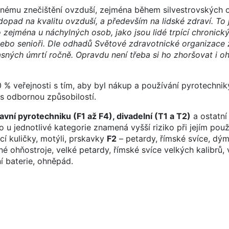
aznému znečištění ovzduší, zejména během silvestrovských 
dopad na kvalitu ovzduší, a především na lidské zdraví. To
o zejména u náchylných osob, jako jsou lidé trpící chronic
 nebo senioři. Dle odhadů Světové zdravotnické organizace
sných úmrtí ročně. Opravdu není třeba si ho zhoršovat i o
% veřejnosti s tím, aby byl nákup a používání pyrotechnik
 odbornou způsobilostí.
vní pyrotechniku (F1 až F4), divadelní (T1 a T2)
a ostatní
o u jednotlivé kategorie znamená vyšší riziko při jejím použ
í kuličky, motýli, prskavky
F2
– petardy, římské svíce, dý
é ohňostroje, velké petardy, římské svíce velkých kalibrů, 
 baterie, ohněpád.