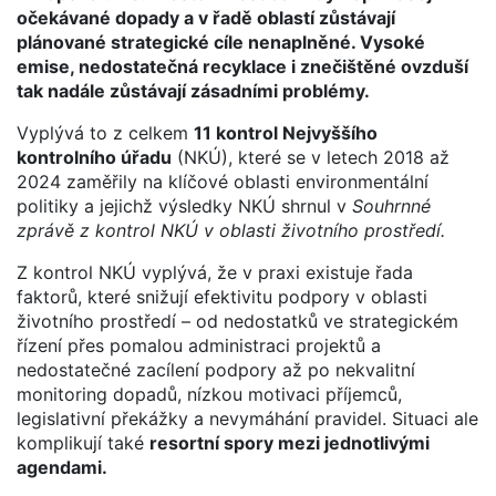
očekávané dopady a v řadě oblastí zůstávají
plánované strategické cíle nenaplněné. Vysoké
emise, nedostatečná recyklace i znečištěné ovzduší
tak nadále zůstávají zásadními problémy.
Vyplývá to z celkem
11 kontrol Nejvyššího
kontrolního úřadu
(NKÚ), které se v letech 2018 až
2024 zaměřily na klíčové oblasti environmentální
politiky a jejichž výsledky NKÚ shrnul v
Souhrnné
zprávě z kontrol NKÚ v oblasti životního prostředí.
Z kontrol NKÚ vyplývá, že v praxi existuje řada
faktorů, které snižují efektivitu podpory v oblasti
životního prostředí – od nedostatků ve strategickém
řízení přes pomalou administraci projektů a
nedostatečné zacílení podpory až po nekvalitní
monitoring dopadů, nízkou motivaci příjemců,
legislativní překážky a nevymáhání pravidel. Situaci ale
komplikují také
resortní spory mezi jednotlivými
agendami.