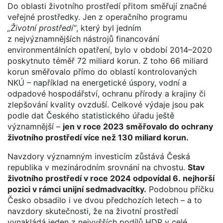
Do oblasti životního prostředí přitom směřují značné
veřejné prostředky. Jen z operačního programu
„Životní prostředí“
, který byl jedním
z nejvýznamnějších nástrojů financování
environmentálních opatření, bylo v období 2014–2020
poskytnuto téměř 72 miliard korun. Z toho 66 miliard
korun směřovalo přímo do oblastí kontrolovaných
NKÚ – například na energetické úspory, vodní a
odpadové hospodářství, ochranu přírody a krajiny či
zlepšování kvality ovzduší. Celkové výdaje jsou pak
podle dat Českého statistického úřadu ještě
významnější –
jen v roce 2023 směřovalo do ochrany
životního prostředí více než 130 miliard korun.
Navzdory významným investicím zůstává Česká
republika v mezinárodním srovnání na chvostu.
Stav
životního prostředí v roce 2024 odpovídal 6. nejhorší
pozici v rámci unijní sedmadvacítky.
Podobnou příčku
Česko obsadilo i ve dvou předchozích letech – a to
navzdory skutečnosti, že na životní prostředí
vynakládá jeden z nejvyšších podílů HDP v celé