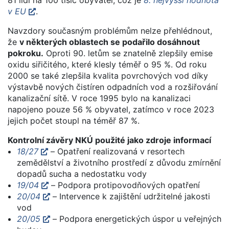
v EU
.
Navzdory současným problémům nelze přehlédnout,
že
v některých oblastech se podařilo dosáhnout
pokroku.
Oproti 90. letům se znatelně zlepšily emise
oxidu siřičitého, které klesly téměř o 95 %. Od roku
2000 se také zlepšila kvalita povrchových vod díky
výstavbě nových čistíren odpadních vod a rozšiřování
kanalizační sítě. V roce 1995 bylo na kanalizaci
napojeno pouze 56 % obyvatel, zatímco v roce 2023
jejich počet stoupl na téměř 87 %.
Kontrolní závěry NKÚ použité jako zdroje informací
18/27
– Opatření realizovaná v resortech
zemědělství a životního prostředí z důvodu zmírnění
dopadů sucha a nedostatku vody
19/04
– Podpora protipovodňových opatření
20/04
– Intervence k zajištění udržitelné jakosti
vod
20/05
– Podpora energetických úspor u veřejných