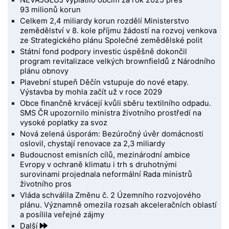
NEVAJGLUJ vyplatilo obcím za rok 2025 přes
93 milionů korun
Celkem 2,4 miliardy korun rozdělí Ministerstvo
zemědělství v 8. kole příjmu žádostí na rozvoj venkova
ze Strategického plánu Společné zemědělské polit
Státní fond podpory investic úspěšně dokončil
program revitalizace velkých brownfieldů z Národního
plánu obnovy
Plavební stupeň Děčín vstupuje do nové etapy.
Výstavba by mohla začít už v roce 2029
Obce finančně krvácejí kvůli sběru textilního odpadu.
SMS ČR upozornilo ministra životního prostředí na
vysoké poplatky za svoz
Nová zelená úsporám: Bezúročný úvěr domácnosti
oslovil, chystají renovace za 2,3 miliardy
Budoucnost emisních cílů, mezinárodní ambice
Evropy v ochraně klimatu i trh s druhotnými
surovinami projednala neformální Rada ministrů
životního pros
Vláda schválila Změnu č. 2 Územního rozvojového
plánu. Významně omezila rozsah akceleračních oblastí
a posílila veřejné zájmy
Další