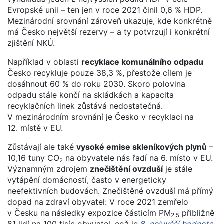
Evropské unii – ten jen v roce 2021 činil 0,6 % HDP.
Mezinárodní srovnání zároveň ukazuje, kde konkrétně
má Česko největší rezervy – a ty potvrzují i konkrétní
zjištění NKÚ.
Například v oblasti
recyklace komunálního odpadu
Česko recykluje pouze 38,3 %, přestože cílem je
dosáhnout 60 % do roku 2030. Skoro polovina
odpadu stále končí na skládkách a kapacita
recyklačních linek zůstává nedostatečná.
V mezinárodním srovnání je Česko v recyklaci na
12. místě v EU.
Zůstávají ale také
vysoké emise skleníkových plynů
–
10,16 tuny CO
na obyvatele nás řadí na 6. místo v EU.
2
Významným zdrojem
znečištění ovzduší
je stále
vytápění domácností, často v energeticky
neefektivních budovách. Znečištěné ovzduší má přímý
dopad na zdraví obyvatel: V roce 2021 zemřelo
v Česku na následky expozice částicím PM
přibližně
2,5
81 lidí na 100 tisíc obyvatel, což je
8. nejvyšší hodnota