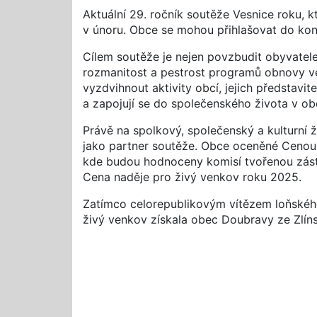
Aktuální 29. ročník soutěže Vesnice roku, 
v únoru. Obce se mohou přihlašovat do ko
Cílem soutěže je nejen povzbudit obyvatel
rozmanitost a pestrost programů obnovy ve
vyzdvihnout aktivity obcí, jejich představit
a zapojují se do společenského života v obc
Právě na spolkový, společenský a kulturní 
jako partner soutěže. Obce oceněné Cenou 
kde budou hodnoceny komisí tvořenou zást
Cena naděje pro živý venkov roku 2025.
Zatímco celorepublikovým vítězem loňského
živý venkov získala obec Doubravy ze Zlíns