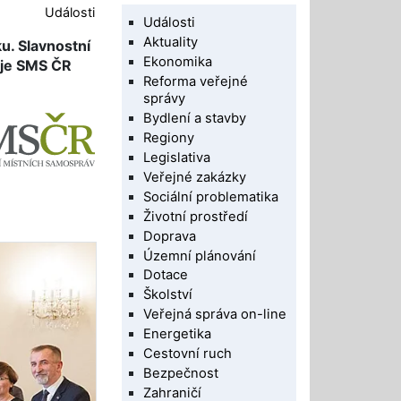
Události
Události
Aktuality
u. Slavnostní
Ekonomika
 je SMS ČR
Reforma veřejné
správy
Bydlení a stavby
Regiony
Legislativa
Veřejné zakázky
Sociální problematika
Životní prostředí
Doprava
Územní plánování
Dotace
Školství
Veřejná správa on-line
Energetika
Cestovní ruch
Bezpečnost
Zahraničí