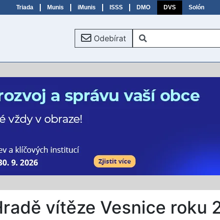
Triada
Munis
iMunis
ISSS
DMO
DVS
Solón
Odebírat
 Hradě vítěze Vesnice roku