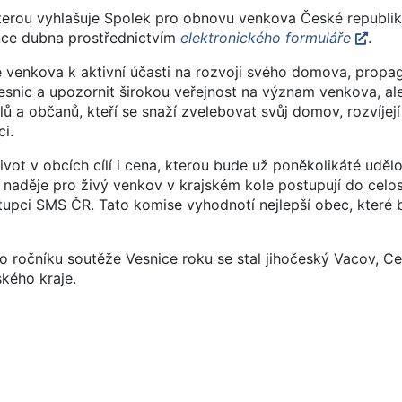
kterou vyhlašuje Spolek pro obnovu venkova České republik
nce dubna prostřednictvím
elektronického formuláře
.
e venkova k aktivní účasti na rozvoji svého domova, propa
snic a upozornit širokou veřejnost na význam venkova, al
elů a občanů, kteří se snaží zvelebovat svůj domov, rozvíjejí
i.
život v obcích cílí i cena, kterou bude už poněkolikáté udě
naděje pro živý venkov v krajském kole postupují do celos
upci SMS ČR. Tato komise vyhodnotí nejlepší obec, které 
 ročníku soutěže Vesnice roku se stal jihočeský Vacov, C
kého kraje.