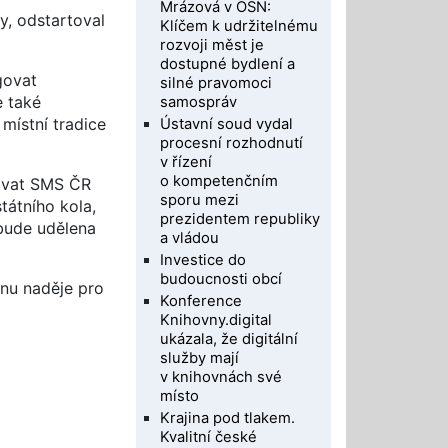
Mrázová v OSN:
y, odstartoval
Klíčem k udržitelnému
rozvoji měst je
dostupné bydlení a
govat
silné pravomoci
e také
samospráv
 místní tradice
Ústavní soud vydal
procesní rozhodnutí
v řízení
o kompetenčním
lovat SMS ČR
sporu mezi
tátního kola,
prezidentem republiky
bude udělena
a vládou
Investice do
budoucnosti obcí
enu naděje pro
Konference
Knihovny.digital
ukázala, že digitální
služby mají
v knihovnách své
místo
Krajina pod tlakem.
Kvalitní české