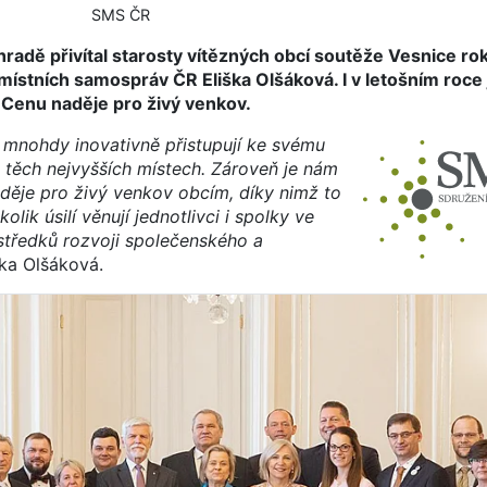
SMS ČR
radě přivítal starosty vítězných obcí soutěže Vesnice rok
místních samospráv ČR Eliška Olšáková. I v letošním roce
Cenu naděje pro živý venkov.
a mnohdy inovativně přistupují ke svému
a těch nejvyšších místech. Zároveň je nám
aděje pro živý venkov obcím, díky nimž to
lik úsilí věnují jednotlivci i spolky ve
tředků rozvoji společenského a
ška Olšáková.