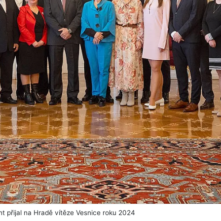
nt přijal na Hradě vítěze Vesnice roku 2024