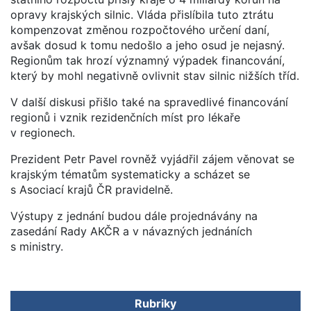
opravy krajských silnic. Vláda přislíbila tuto ztrátu
kompenzovat změnou rozpočtového určení daní,
avšak dosud k tomu nedošlo a jeho osud je nejasný.
Regionům tak hrozí významný výpadek financování,
který by mohl negativně ovlivnit stav silnic nižších tříd.
V další diskusi přišlo také na spravedlivé financování
regionů i vznik rezidenčních míst pro lékaře
v regionech.
Prezident Petr Pavel rovněž vyjádřil zájem věnovat se
krajským tématům systematicky a scházet se
s Asociací krajů ČR pravidelně.
Výstupy z jednání budou dále projednávány na
zasedání Rady AKČR a v návazných jednáních
s ministry.
Rubriky