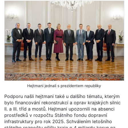
Hejtmani jednali s prezidentem republiky
Podporu našli hejtmani také u dalšího tématu, kterým
bylo financování rekonstrukcí a oprav krajských silnic
II. a III. tříd a mostů. Hejtmani upozornili na absenci
prostředků v rozpočtu Státního fondu dopravní
infrastruktury pro rok 2025. Schválením letošního
státního rozpočtu přišly kraje o 4 miliardy korun na