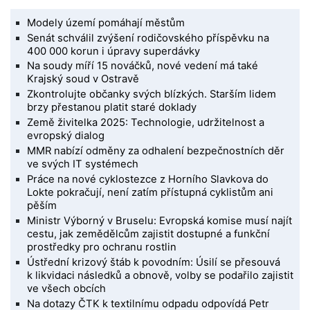
Modely území pomáhají městům
Senát schválil zvýšení rodičovského příspěvku na
400 000 korun i úpravy superdávky
Na soudy míří 15 nováčků, nové vedení má také
Krajský soud v Ostravě
Zkontrolujte občanky svých blízkých. Starším lidem
brzy přestanou platit staré doklady
Země živitelka 2025: Technologie, udržitelnost a
evropský dialog
MMR nabízí odměny za odhalení bezpečnostních děr
ve svých IT systémech
Práce na nové cyklostezce z Horního Slavkova do
Lokte pokračují, není zatím přístupná cyklistům ani
pěším
Ministr Výborný v Bruselu: Evropská komise musí najít
cestu, jak zemědělcům zajistit dostupné a funkční
prostředky pro ochranu rostlin
Ústřední krizový štáb k povodním: Úsilí se přesouvá
k likvidaci následků a obnově, volby se podařilo zajistit
ve všech obcích
Na dotazy ČTK k textilnímu odpadu odpovídá Petr