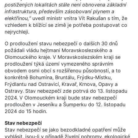
postižených lokalitách stále není obnovena základní
infrastruktura, především zásobovaní plynem a
elektřinou,“
uvedl ministr vnitra Vít Rakušan s tím, že
vzhledem k blížící se zimě je potřeba postupovat co
nejrychleji.
O prodloužení stavu nebezpečí o dalších 30 dnů
požádali vládu hejtmani Moravskoslezského a
Olomouckého kraje. V Moravskoslezském kraji se
prodloužení týká území vymezeného správním
obvodem osmi obcí s rozšířenou působností, a to
konkrétně Bohumína, Bruntálu, Frýdku-Místku,
Frýdlantu nad Ostravicí, Kravař, Krnova, Opavy a
Ostravy. Stav nebezpečí zde potrvá do 13. listopadu
2024. V Olomouckém kraji bude stav nebezpečí
prodloužen v Jeseníku a Šumperku do 12. listopadu
2024 do 15 hodin.
Stav nebezpečí
Stav nebezpečí se jako bezodkladné opatření může
vyhlásit, jsou-li v případě živelní pohromy, ekologické