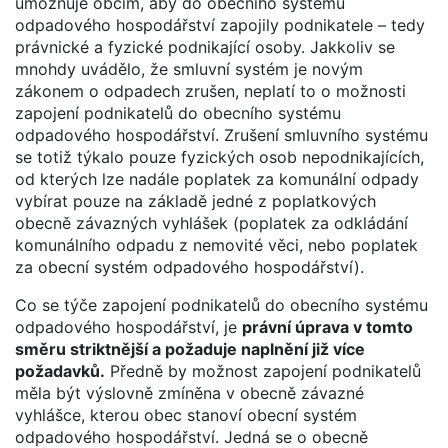
umožňuje obcím, aby do obecního systému
odpadového hospodářství zapojily podnikatele – tedy
právnické a fyzické podnikající osoby. Jakkoliv se
mnohdy uvádělo, že smluvní systém je novým
zákonem o odpadech zrušen, neplatí to o možnosti
zapojení podnikatelů do obecního systému
odpadového hospodářství. Zrušení smluvního systému
se totiž týkalo pouze fyzických osob nepodnikajících,
od kterých lze nadále poplatek za komunální odpady
vybírat pouze na základě jedné z poplatkových
obecně závazných vyhlášek (poplatek za odkládání
komunálního odpadu z nemovité věci, nebo poplatek
za obecní systém odpadového hospodářství).
Co se týče zapojení podnikatelů do obecního systému
odpadového hospodářství, je
právní úprava v tomto
směru striktnější a požaduje naplnění již více
požadavků.
Předně by možnost zapojení podnikatelů
měla být výslovně zmíněna v obecně závazné
vyhlášce, kterou obec stanoví obecní systém
odpadového hospodářství. Jedná se o obecně