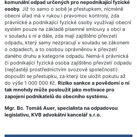
komunální odpad určených pro nepodnikající fyzické
osoby.
Již to samo o sobě je přestupkem, nicméně
obecní úřad má v rukou i pravomoc kontroly, zda
právnické a podnikající fyzické osoby využívají obecní
systém pouze na základě písemné smlouvy s obcí a
v souladu s ní a dále, zda mají zajištěno převzetí
odpadu, který samy nezpracují v souladu se zákonem
o odpadech, a to osobou oprávněnou k převzetí
daného druhu a kategorie odpadu. Nemá-li právnická
či podnikající fyzická osoba zajištěno převzetí odpadu
(nejčastěji prostřednictvím svozové společnosti)
dopouští se přestupku, za který lze uložit pokutu až
do výše 1 000 000 Kč.
Riziko sankce a povědomí o ní
tak mnohdy může posloužit jako motivace pro
zapojení podnikatelů do obecního systému.
Mgr. Bc. Tomáš Auer, specialista na odpadovou
legislativu, KVB advokátní kancelář s.r.o.