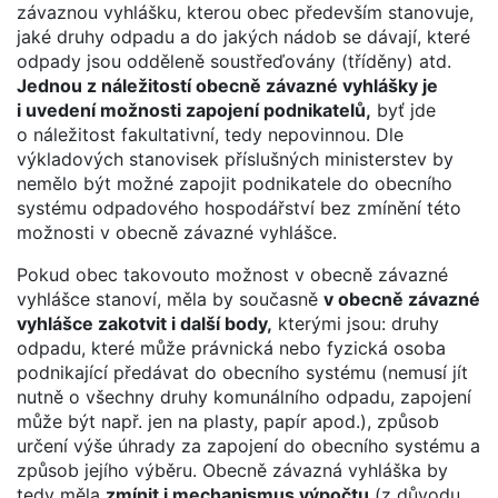
závaznou vyhlášku, kterou obec především stanovuje,
jaké druhy odpadu a do jakých nádob se dávají, které
odpady jsou odděleně soustřeďovány (tříděny) atd.
Jednou z náležitostí obecně závazné vyhlášky je
i uvedení možnosti zapojení podnikatelů,
byť jde
o náležitost fakultativní, tedy nepovinnou. Dle
výkladových stanovisek příslušných ministerstev by
nemělo být možné zapojit podnikatele do obecního
systému odpadového hospodářství bez zmínění této
možnosti v obecně závazné vyhlášce.
Pokud obec takovouto možnost v obecně závazné
vyhlášce stanoví, měla by současně
v obecně závazné
vyhlášce zakotvit i další body,
kterými jsou: druhy
odpadu, které může právnická nebo fyzická osoba
podnikající předávat do obecního systému (nemusí jít
nutně o všechny druhy komunálního odpadu, zapojení
může být např. jen na plasty, papír apod.), způsob
určení výše úhrady za zapojení do obecního systému a
způsob jejího výběru. Obecně závazná vyhláška by
tedy měla
zmínit i mechanismus výpočtu
(z důvodu