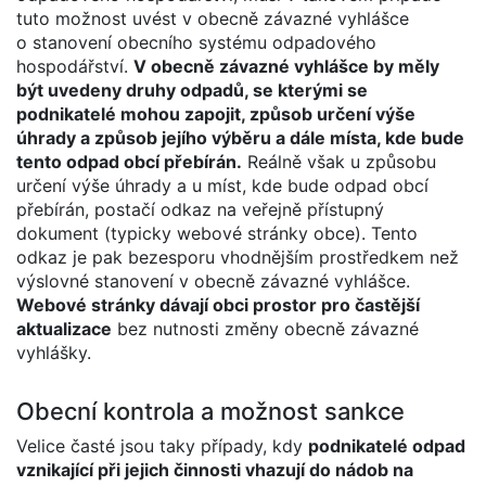
tuto možnost uvést v obecně závazné vyhlášce
o stanovení obecního systému odpadového
hospodářství.
V obecně závazné vyhlášce by měly
být uvedeny druhy odpadů, se kterými se
podnikatelé mohou zapojit, způsob určení výše
úhrady a způsob jejího výběru a dále místa, kde bude
tento odpad obcí přebírán.
Reálně však u způsobu
určení výše úhrady a u míst, kde bude odpad obcí
přebírán, postačí odkaz na veřejně přístupný
dokument (typicky webové stránky obce). Tento
odkaz je pak bezesporu vhodnějším prostředkem než
výslovné stanovení v obecně závazné vyhlášce.
Webové stránky dávají obci prostor pro častější
aktualizace
bez nutnosti změny obecně závazné
vyhlášky.
Obecní kontrola a možnost sankce
Velice časté jsou taky případy, kdy
podnikatelé odpad
vznikající při jejich činnosti vhazují do nádob na