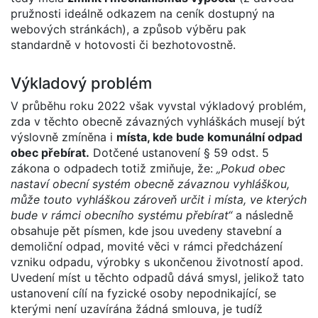
pružnosti ideálně odkazem na ceník dostupný na
webových stránkách), a způsob výběru pak
standardně v hotovosti či bezhotovostně.
Výkladový problém
V průběhu roku 2022 však vyvstal výkladový problém,
zda v těchto obecně závazných vyhláškách musejí být
výslovně zmíněna i
místa, kde bude komunální odpad
obec přebírat.
Dotčené ustanovení § 59 odst. 5
zákona o odpadech totiž zmiňuje, že:
„Pokud obec
nastaví obecní systém obecně závaznou vyhláškou,
může touto vyhláškou zároveň určit i místa, ve kterých
bude v rámci obecního systému přebírat“
a následně
obsahuje pět písmen, kde jsou uvedeny stavební a
demoliční odpad, movité věci v rámci předcházení
vzniku odpadu, výrobky s ukončenou životností apod.
Uvedení míst u těchto odpadů dává smysl, jelikož tato
ustanovení cílí na fyzické osoby nepodnikající, se
kterými není uzavírána žádná smlouva, je tudíž