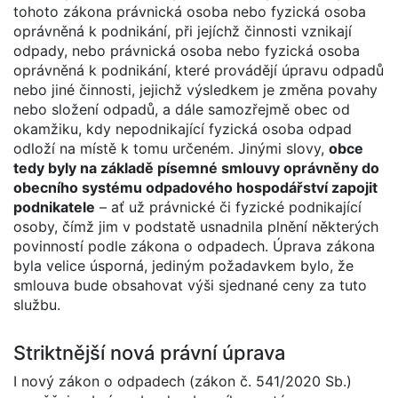
tohoto zákona právnická osoba nebo fyzická osoba
oprávněná k podnikání, při jejíchž činnosti vznikají
odpady, nebo právnická osoba nebo fyzická osoba
oprávněná k podnikání, které provádějí úpravu odpadů
nebo jiné činnosti, jejichž výsledkem je změna povahy
nebo složení odpadů, a dále samozřejmě obec od
okamžiku, kdy nepodnikající fyzická osoba odpad
odloží na místě k tomu určeném. Jinými slovy,
obce
tedy byly na základě písemné smlouvy oprávněny do
obecního systému odpadového hospodářství zapojit
podnikatele
– ať už právnické či fyzické podnikající
osoby, čímž jim v podstatě usnadnila plnění některých
povinností podle zákona o odpadech. Úprava zákona
byla velice úsporná, jediným požadavkem bylo, že
smlouva bude obsahovat výši sjednané ceny za tuto
službu.
Striktnější nová právní úprava
I nový zákon o odpadech (zákon č. 541/2020 Sb.)