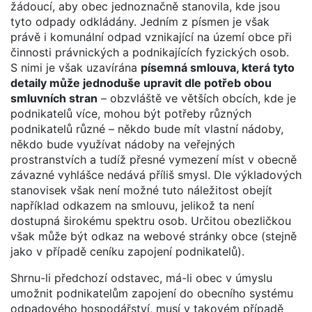
žádoucí, aby obec jednoznačně stanovila, kde jsou
tyto odpady odkládány. Jedním z písmen je však
právě i komunální odpad vznikající na území obce při
činnosti právnických a podnikajících fyzických osob.
S nimi je však uzavírána
písemná smlouva, která tyto
detaily může jednoduše upravit dle potřeb obou
smluvních stran
– obzvláště ve větších obcích, kde je
podnikatelů více, mohou být potřeby různých
podnikatelů různé – někdo bude mít vlastní nádoby,
někdo bude využívat nádoby na veřejných
prostranstvích a tudíž přesné vymezení míst v obecně
závazné vyhlášce nedává příliš smysl. Dle výkladových
stanovisek však není možné tuto náležitost obejít
například odkazem na smlouvu, jelikož ta není
dostupná širokému spektru osob. Určitou obezličkou
však může být odkaz na webové stránky obce (stejně
jako v případě ceníku zapojení podnikatelů).
Shrnu-li předchozí odstavec, má-li obec v úmyslu
umožnit podnikatelům zapojení do obecního systému
odpadového hospodářství, musí v takovém případě