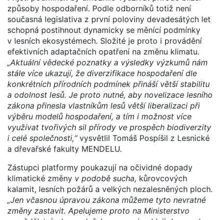
způsoby hospodaření. Podle odborníků totiž není
současná legislativa z první poloviny devadesátých let
schopná postihnout dynamicky se měnící podmínky
v lesních ekosystémech. Složité je proto i provádění
efektivních adaptačních opatření na změnu klimatu.
„Aktuální vědecké poznatky a výsledky výzkumů nám
stále více ukazují, že diverzifikace hospodaření dle
konkrétních přírodních podmínek přináší větší stabilitu
a odolnost lesů. Je proto nutné, aby novelizace lesního
zákona přinesla vlastníkům lesů větší liberalizaci při
výběru modelů hospodaření, a tím i možnost více
využívat tvořivých sil přírody ve prospěch biodiverzity
i celé společnosti,“
vysvětlil Tomáš Pospíšil z Lesnické
a dřevařské fakulty MENDELU.
Zástupci platformy poukazují na očividné dopady
klimatické změny
v podobě sucha,
kůrovcových
kalamit, lesních požárů a velkých nezalesněných ploch.
„Jen včasnou úpravou zákona můžeme tyto nevratné
změny zastavit. Apelujeme proto na Ministerstvo