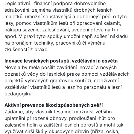
Legislativní i finanční podpora dobrovolného
sdružování, zejména vlastníků drobných lesních
majetků, umožní soustavnější a odbornější péči o tyto
lesy, pomoc vlastníkům lesů při zpracování kalamit,
nákupu sazenic, zalesňování, uvedení dřeva na trh
apod. V praxi tyto spolky umožní např. sdílení nákladů
na pronájem techniky, pracovníků či výměnu
zkušeností z praxe.
Inovace lesnických postupů, vzdělávání a osvěta
Novela by měla posílit zavádění inovací a nových
poznatků vědy do lesnické praxe pomocí vzdělávacích
projektů vybraných grantovou soutěží, celoživotní
vzdělávání vlastníků lesů a lesního personálu a lesní
pedagogiku.
Aktivní prevence škod způsobených zvěří
Žádáme, aby vlastník lesa měl možnost většího
uplatnění přirozené obnovy, prodloužení lhůt pro
zalesnění holin a zajištění lesních porostů a mohl tak
využívat širší škály okusových dřevin (bříza, osika,