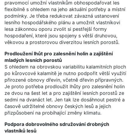
pravomocí umožní vlastníkům obhospodařovat les
flexibilně s ohledem na jeho aktuální potřeby a místní
podmínky. Je třeba redukovat závazná ustanovení
lesního hospodářského plánu a umožnit vlastníkovi
lesa zákonnou oporu zvolit si pestřejší formy
hospodaření, které jsou spojeny s větší druhovou,
věkovou a prostorovou diverzitou lesních porostů.
Prodloužení lhůt pro zalesnění holin a zajištění
mladých lesních porostů
S ohledem na obrovskou variabilitu kalamitních ploch
po kůrovcové kalamitě je nutno podpořit větší využití
přirozené obnovy dřevin, včetně dřevin přípravných.
Je proto potřeba prodloužit lhůty pro zalesnění holin
ze dvou na šest let a pro zajištění lesních porostů ze
sedmi na dvanáct let. Jen tak lze dosáhnout pestré a
časově udržitelné obnovy českých lesů a jejich
přizpůsobení na probíhající změny klimatu.
Podpora dobrovolného sdružování drobných
vlastníků lesů