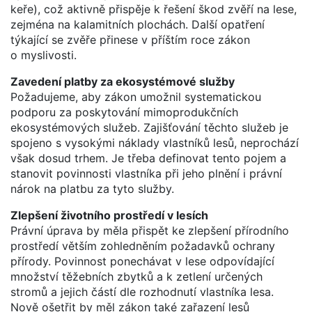
keře), což aktivně přispěje k řešení škod zvěří na lese,
zejména na kalamitních plochách. Další opatření
týkající se zvěře přinese v příštím roce zákon
o myslivosti.
Zavedení platby za ekosystémové služby
Požadujeme, aby zákon umožnil systematickou
podporu za poskytování mimoprodukčních
ekosystémových služeb. Zajišťování těchto služeb je
spojeno s vysokými náklady vlastníků lesů, neprochází
však dosud trhem. Je třeba definovat tento pojem a
stanovit povinnosti vlastníka při jeho plnění i právní
nárok na platbu za tyto služby.
Zlepšení životního prostředí v lesích
Právní úprava by měla přispět ke zlepšení přírodního
prostředí větším zohledněním požadavků ochrany
přírody. Povinnost ponechávat v lese odpovídající
množství těžebních zbytků a k zetlení určených
stromů a jejich částí dle rozhodnutí vlastníka lesa.
Nově ošetřit by měl zákon také zařazení lesů