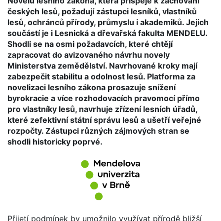
Novelu lesního zákona, která přispěje k zachování
českých lesů, požadují zástupci lesníků, vlastníků
lesů, ochránců přírody, průmyslu i akademiků. Jejich
součástí je i Lesnická a dřevařská fakulta MENDELU.
Shodli se na osmi požadavcích, které chtějí
zapracovat do avizovaného návrhu novely
Ministerstva zemědělství. Navrhované kroky mají
zabezpečit stabilitu a odolnost lesů. Platforma za
novelizaci lesního zákona prosazuje snížení
byrokracie a více rozhodovacích pravomocí přímo
pro vlastníky lesů, navrhuje zřízení lesních úřadů,
které zefektivní státní správu lesů a ušetří veřejné
rozpočty. Zástupci různých zájmových stran se
shodli historicky poprvé.
Přijetí podmínek by umožnilo využívat přírodě bližší