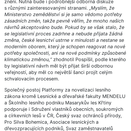
znění. Nutná bude i podrobnější odborná diskuze
s různými zainteresovanými stranami.
„Myslím, že
Ministerstvo zemědělství si je samo vědomo potřeby
zásadních změn, takže pevně věřím, že mnoho našich
návrhů akceptováno bude. Pokud by se však stalo, že
se legislativní proces zadrhne a nebude přijata žádná
změna, české lesnictví ustrne v minulosti a nestane se
moderním oborem, který je schopen reagovat na nové
potřeby společnosti, ani na nové podmínky způsobené
klimatickou změnou,“
zhodnotil Pospíšil, podle kterého
by legislativní návrh měl být přijat širší odbornou
veřejností, aby měl co největší šanci projít celým
schvalovacím procesem.
Společný postoj Platformy za novelizaci lesního
zákona kromě Lesnické a dřevařské fakulty MENDELU
a Školního lesního podniku Masarykův les Křtiny
podporuje i Sdružení vlastníků obecních, soukromých
a církevních lesů v ČR, Český svaz ochránců přírody,
Pro Silva Bohemica, Asociace lesnických a
dřevozpracujících podniků, Svaz zaměstnavatelů