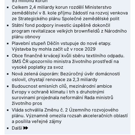
93 milionů korun
Celkem 2,4 miliardy korun rozdělí Ministerstvo
zemědělství v 8. kole příjmu žádostí na rozvoj venkova
ze Strategického plánu Společné zemědělské polit
Státní fond podpory investic úspěšně dokončil
program revitalizace velkých brownfieldů z Národního
plánu obnovy
Plavební stupeň Děčín vstupuje do nové etapy.
Výstavba by mohla začít už v roce 2029
Obce finančně krvácejí kvůli sběru textilního odpadu.
SMS ČR upozornilo ministra životního prostředí na
vysoké poplatky za svoz
Nová zelená úsporám: Bezúročný úvěr domácnosti
oslovil, chystají renovace za 2,3 miliardy
Budoucnost emisních cílů, mezinárodní ambice
Evropy v ochraně klimatu i trh s druhotnými
surovinami projednala neformální Rada ministrů
životního pros
Vláda schválila Změnu č. 2 Územního rozvojového
plánu. Významně omezila rozsah akceleračních oblastí
a posílila veřejné zájmy
Další