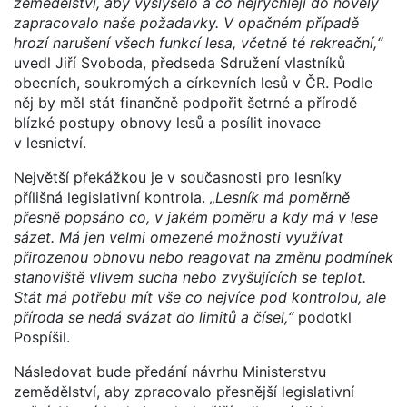
zemědělství, aby vyslyšelo a co nejrychleji do novely
zapracovalo naše požadavky. V opačném případě
hrozí narušení všech funkcí lesa, včetně té rekreační,“
uvedl Jiří Svoboda, předseda Sdružení vlastníků
obecních, soukromých a církevních lesů v ČR. Podle
něj by měl stát finančně podpořit šetrné a přírodě
blízké postupy obnovy lesů a posílit inovace
v lesnictví.
Největší překážkou je v současnosti pro lesníky
přílišná legislativní kontrola.
„Lesník má poměrně
přesně popsáno co, v jakém poměru a kdy má v lese
sázet. Má jen velmi omezené možnosti využívat
přirozenou obnovu nebo reagovat na změnu podmínek
stanoviště vlivem sucha nebo zvyšujících se teplot.
Stát má potřebu mít vše co nejvíce pod kontrolou, ale
příroda se nedá svázat do limitů a čísel,“
podotkl
Pospíšil.
Následovat bude předání návrhu Ministerstvu
zemědělství, aby zpracovalo přesnější legislativní