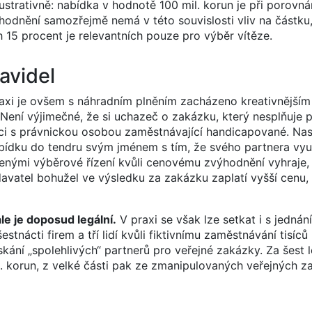
ustrativně: nabídka v hodnotě 100 mil. korun je při porovná
hodnění samozřejmě nemá v této souvislosti vliv na částku
 15 procent je relevantních pouze pro výběr vítěze.
avidel
 praxi je ovšem s náhradním plněním zacházeno kreativnějš
 Není výjimečné, že si uchazeč o zakázku, který nesplňuje
ci s právnickou osobou zaměstnávající handicapované. Na
bídku do tendru svým jménem s tím, že svého partnera vyu
nými výběrové řízení kvůli cenovému zvýhodnění vyhraje, a
vatel bohužel ve výsledku za zakázku zaplatí vyšší cenu,
le je doposud legální.
V praxi se však lze setkat i s jednán
tnácti firem a tří lidí kvůli fiktivnímu zaměstnávání tisíců 
skání „spolehlivých“ partnerů pro veřejné zakázky. Za šest l
. korun, z velké části pak ze zmanipulovaných veřejných z