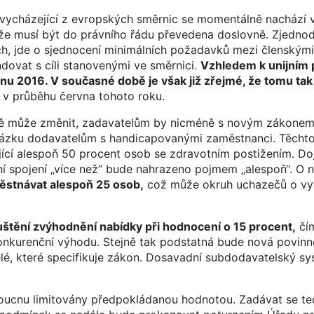
vycházející z evropských směrnic se momentálně nachází v
že musí být do právního řádu převedena doslovně. Zjedno
ch, jde o sjednocení minimálních požadavků mezi členským
dovat s cíli stanovenými ve směrnici.
Vzhledem k unijním 
bnu 2016. V současné době je však již zřejmé, že tomu ta
v průběhu června tohoto roku.
ště může změnit, zadavatelům by nicméně s novým zákone
akázku dodavatelům s handicapovanými zaměstnanci. Těcht
ící alespoň 50 procent osob se zdravotním postižením. Do
ní spojení „více než“ bude nahrazeno pojmem „alespoň“. O 
stnávat alespoň 25 osob,
což může okruh uchazečů o vy
tění zvýhodnění nabídky při hodnocení o 15 procent,
čí
onkurenční výhodu. Stejně tak podstatná bude nová povinn
lé, které specifikuje zákon. Dosavadní subdodavatelský s
oucnu limitovány předpokládanou hodnotou. Zadávat se t