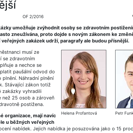
ější
OF 2/2016
akázky umožňuje zvýhodnit osoby se zdravotním postižením
sto zneužívána, proto dojde s novým zákonem ke změně 
í veřejných zakázek udrží, paragrafy ale budou přísnější.
městnanci musí ze
í se zdravotním
plňuje a nechce se
aplatit paušální odvod do
o plnění. Náhradní plnění
. Stávající zákon totiž
 zakázky vyhradili
e než 25 osob a zároveň
zdravotně postižena.
Helena Profantová
Petr Fun
né organizace, mají navíc
le u běžných veřejných
cení nabídek. Jejich nabídka je posuzována jako o 15 proc