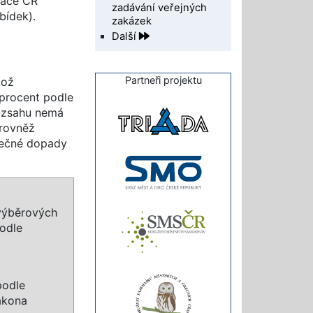
ráce ČR
zadávání veřejných
bídek).
zakázek
Další
Partneři projektu
kož
procent podle
ozsahu nemá
 rovněž
ečné dopady
 výběrových
podle
podle
ákona