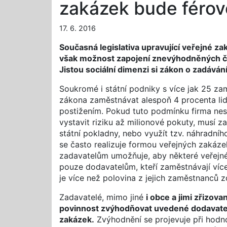
zakázek bude férov
17. 6. 2016
Současná legislativa upravující veřejné z
však možnost zapojení znevýhodněných ča
Jistou sociální dimenzi si zákon o zadáván
Soukromé i státní podniky s více jak 25 za
zákona zaměstnávat alespoň 4 procenta lid
postižením. Pokud tuto podmínku firma nes
vystavit riziku až milionové pokuty, musí z
státní pokladny, nebo využít tzv. náhradníh
se často realizuje formou veřejných zakázek
zadavatelům umožňuje, aby některé veřejné
pouze dodavatelům, kteří zaměstnávají víc
je více než polovina z jejich zaměstnanců 
Zadavatelé, mimo jiné
i obce a jimi zřizova
povinnost zvýhodňovat uvedené dodavate
zakázek.
Zvýhodnění se projevuje při hodno