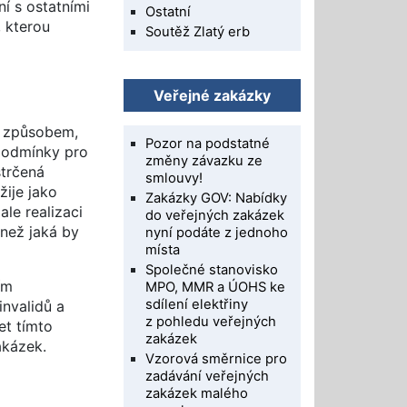
ní s ostatními
Ostatní
, kterou
Soutěž Zlatý erb
Veřejné zakázky
ím způsobem,
Pozor na podstatné
 podmínky pro
změny závazku ze
strčená
smlouvy!
žije jako
Zakázky GOV: Nabídky
le realizaci
do veřejných zakázek
 než jaká by
nyní podáte z jednoho
místa
Společné stanovisko
ím
MPO, MMR a ÚOHS ke
sdílení elektřiny
invalidů a
z pohledu veřejných
et tímto
zakázek
akázek.
Vzorová směrnice pro
zadávání veřejných
zakázek malého