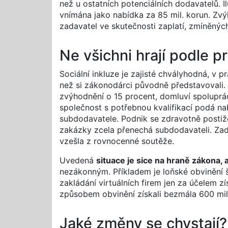
než u ostatních potenciálních dodavatelů. Il
vnímána jako nabídka za 85 mil. korun. Zvý
zadavatel ve skutečnosti zaplatí, zmíněných
Ne všichni hrají podle pr
Sociální inkluze je zajisté chvályhodná, v
než si zákonodárci původně představovali.
zvýhodnění o 15 procent, domluví spoluprá
společnost s potřebnou kvalifikací podá na
subdodavatele. Podnik se zdravotně postiže
zakázky zcela přenechá subdodavateli. Zada
vzešla z rovnocenné soutěže.
Uvedená
situace je sice na hraně zákona, a
nezákonným. Příkladem je loňské obvinění šes
zakládání virtuálních firem jen za účelem zí
způsobem obvinění získali bezmála 600 mil
Jaké změny se chystají?