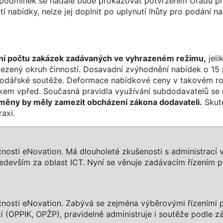
ní podmínek se nadále bude prokazovat potvrzením Úřadu p
nabídky, nelze jej doplnit po uplynutí lhůty pro podání na
ení počtu zakázek zadávaných ve vyhrazeném režimu,
jeli
ený okruh činností. Dosavadní zvýhodnění nabídek o 15 
spodářské soutěže. Deformace nabídkové ceny v takovém r
rokem vpřed. Současná pravidla využívání subdodavatelů se
měny by měly zamezit obcházení zákona dodavateli.
Skut
axi.
čnosti eNovation. Má dlouholeté zkušenosti s administrací
ředevším za oblast ICT. Nyní se věnuje zadávacím řízením 
čnosti eNovation. Zabývá se zejména výběrovými řízeními 
í (OPPIK, OPŽP), pravidelně administruje i soutěže podle z