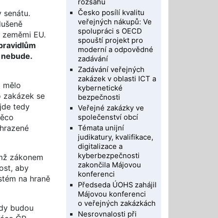
rozsahu
Česko posílí kvalitu
 senátu.
veřejných nákupů: Ve
dušeně
spolupráci s OECD
i zeměmi EU.
spouští projekt pro
pravidlům
moderní a odpovědné
k nebude.
zadávání
Zadávání veřejných
zakázek v oblasti ICT a
m mělo
kybernetické
o zakázek se
bezpečnosti
jde tedy
Veřejné zakázky ve
něco
společenství obcí
hrazené
Témata unijní
judikatury, kvalifikace,
digitalizace a
kyberbezpečnosti
mž zákonem
zakončila Májovou
ost, aby
konferenci
ystém na hraně
Předseda ÚOHS zahájil
Májovou konferenci
o veřejných zakázkách
edy budou
Nesrovnalosti při