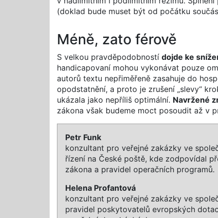
v nadlimitním i podlimitním režimu. Splně
(doklad bude muset být od počátku součástí 
Méně, zato férově
S velkou pravděpodobností
dojde ke sníž
handicapovaní mohou vykonávat pouze omez
autorů textu nepřiměřeně zasahuje do ho
opodstatnění, a proto je zrušení „slevy“ k
ukázala jako nepříliš optimální.
Navržené z
zákona však budeme moct posoudit až v pr
Petr Funk
konzultant pro veřejné zakázky ve spole
řízení na České poště, kde zodpovídal p
zákona a pravidel operačních programů.
Helena Profantová
konzultant pro veřejné zakázky ve spole
pravidel poskytovatelů evropských dotac