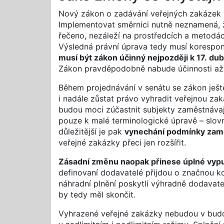
Nový zákon o zadávání veřejných zakázek 
Implementovat směrnici nutně neznamená, 
řečeno, nezáleží na prostředcích a metodá
Výsledná právní úprava tedy musí korespon
musí být zákon účinný nejpozději k 17. du
Zákon pravděpodobně nabude účinnosti až 
Během projednávání v senátu se zákon je
i nadále zůstat právo vyhradit veřejnou z
budou moci zúčastnit subjekty zaměstnávaj
pouze k malé terminologické úpravě – slov
důležitější je pak
vynechání podmínky zamě
veřejné zakázky přeci jen rozšířit.
Zásadní změnu naopak přinese úplné vypuš
definovaní dodavatelé přijdou o značnou k
náhradní plnění poskytli výhradně dodavate
by tedy měl skončit.
Vyhrazené veřejné zakázky nebudou v bud