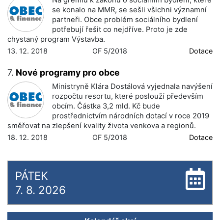
Na grémiu k zákonu o sociálním bydlení, které
se konalo na MMR, se sešli všichni významní
partneři. Obce problém sociálního bydlení
potřebují řešit co nejdříve. Proto je zde
chystaný program Výstavba.
13. 12. 2018
OF 5/2018
Dotace
7.
Nové programy pro obce
Ministryně Klára Dostálová vyjednala navýšení
rozpočtu resortu, které poslouží především
obcím. Částka 3,2 mld. Kč bude
prostřednictvím národních dotací v roce 2019
směřovat na zlepšení kvality života venkova a regionů.
18. 12. 2018
OF 5/2018
Dotace
PÁTEK
7. 8. 2026